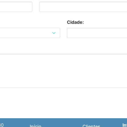
Cidade:
80
I
Início
Clientes