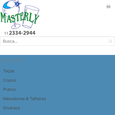
CATEGORIAS
Taças
Copos
Pratos
Mexedores & Talheres
Diversos